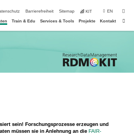
suc
atenschutz
Barrierefreiheit
Sitemap
EN
KIT
Star
ten
Train & Edu
Services & Tools
Projekte
Kontakt
isiert sein! Forschungsprozesse erzeugen und
Daten müssen sie in Anlehnung an die
FAIR-